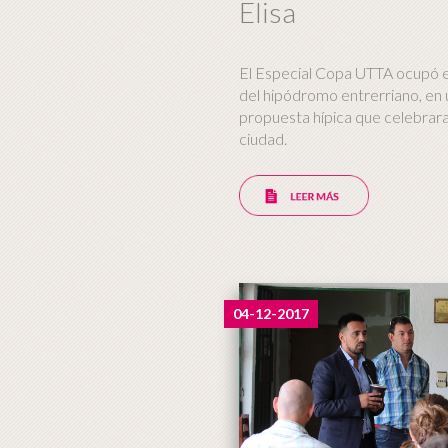
Elisa
El Especial Copa UTTA ocupó e
del hipódromo entrerriano, en 
propuesta hípica que celebrara
ciudad.
04-12-2017