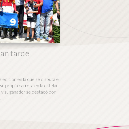
ran tarde
dición en la que se disputa el
su propia carrera en la estelar
y su ganador se destacó por
.