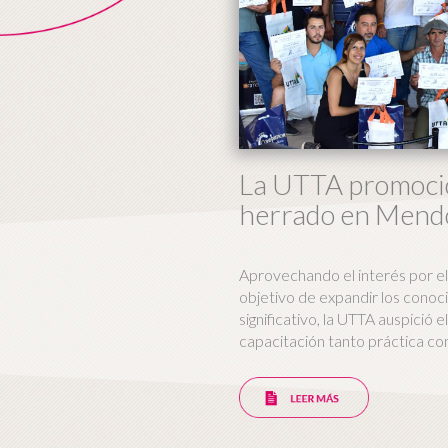
La UTTA promocio
herrado en Mend
Aprovechando el interés por el
objetivo de expandir los conoc
significativo, la UTTA auspició 
capacitación tanto práctica co