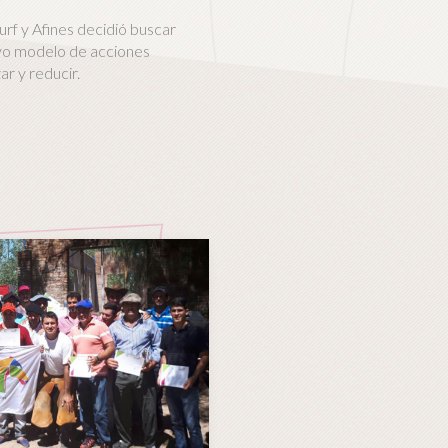
urf y Afines decidió buscar
vo modelo de acciones
zar y reducir.