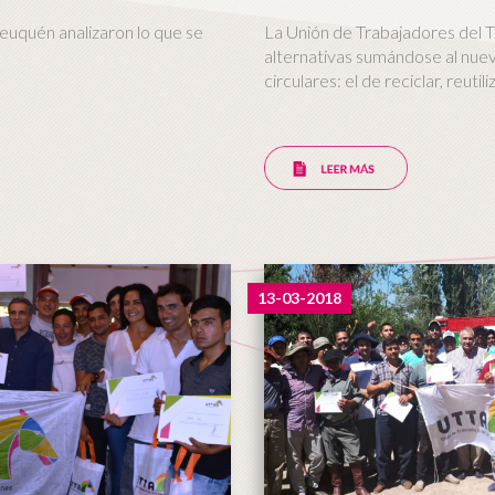
euquén analizaron lo que se
La Unión de Trabajadores del T
alternativas sumándose al nue
circulares: el de reciclar, reutili
13-03-2018