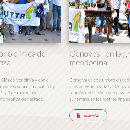
nó clínica de
Genovesi, en la g
oza
mendocina
 Clásico Vendimia y con el
Como ya es costumbre en cada e
imientos sobre un oficio muy
Clásico Vendimia, la UTTA tuvo 
el 2 y 3 de marzo una
reunión del Hipódromo cuyano 
mo teórica de herrado.
su remate en los metros finales