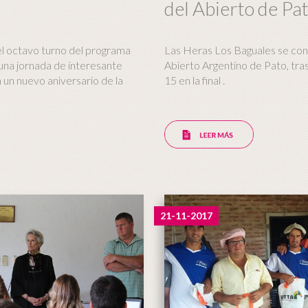
del Abierto de Pa
l octavo turno del programa
Las Heras Los Baguales se co
una jornada de interesante
Abierto Argentino de Pato, tras
 un nuevo aniversario de la
15 en la final .
21-11-2017