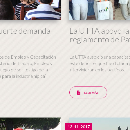
 fuerte demanda
La UTTA apoyo la
reglamento de Pa
te de Empleo y Capacitación
La UTTA auspició una capacita
sterio de Trabajo, Empleo y
este deporte, que fue dictada 
uego de ser testigo de la
intervinieron en los partidos.
para la industria hípica”
13-11-2017