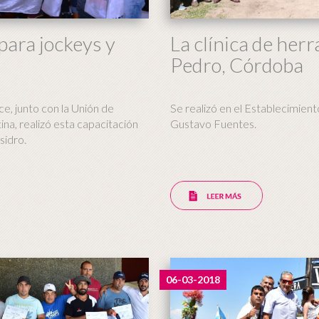
para jockeys y
La clínica de herr
Pedro, Córdoba
ce, junto con la Unión de
Se realizó en el Establecimient
na, realizó esta capacitación
Gustavo Fuentes.
sidro.
06-03-2018