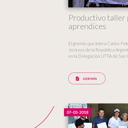
Productivo taller 
aprendices
El gremio que lidera Carlos Feli
Jockeys de la República Argenti
en la Delegación UTTA de San I
07-03-2018