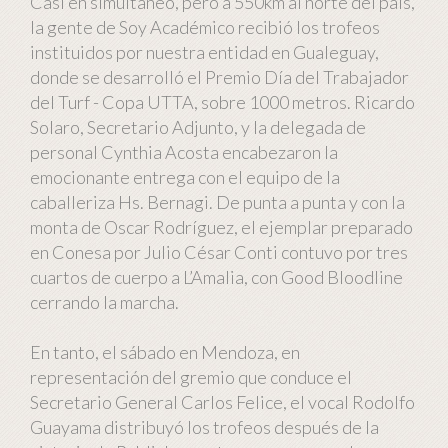
Casi en simultáneo, pero a 550km al norte del país,
la gente de Soy Académico recibió los trofeos
instituidos por nuestra entidad en Gualeguay,
donde se desarrolló el Premio Día del Trabajador
del Turf - Copa UTTA, sobre 1000 metros. Ricardo
Solaro, Secretario Adjunto, y la delegada de
personal Cynthia Acosta encabezaron la
emocionante entrega con el equipo de la
caballeriza Hs. Bernagi. De punta a punta y con la
monta de Oscar Rodríguez, el ejemplar preparado
en Conesa por Julio César Conti contuvo por tres
cuartos de cuerpo a L’Amalia, con Good Bloodline
cerrando la marcha.
En tanto, el sábado en Mendoza, en
representación del gremio que conduce el
Secretario General Carlos Felice, el vocal Rodolfo
Guayama distribuyó los trofeos después de la