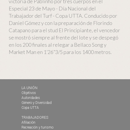
victoria de Pablinho por tres cuerpos en el
Especial 23 de Mayo - Día Nacional del
Trabajador del Turf - Copa UTTA. Conducido por
Daniel Gómez y con la preparación de Florindo
Catapano para el stud El Principiante, el vencedor
se mostró siempre al frente del lote y se despegó
en los 200 finales al relegar a Bellaco Song y
Market Man en 1’26”3/5 para los 1400 metros.
LA UNIÓN
Objetivos
Autoridades
Género y Diversidad
Copa UTTA
TRABAJADORES
Afiliación
Recreación y turismo