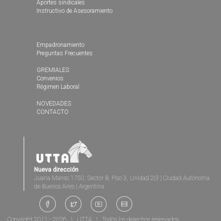
Aportes sindicales
Instructivo de Asesoramiento
Empadronamiento
Preguntas Frecuentes
GREMIALES
Convenios
Régimen Laboral
NOVEDADES
CONTACTO
Nueva dirección
Juana Manso 1750, Sector B, Piso 3, Unidad 2|3 | Ciudad Autónoma
de Buenos Aires | Argentina
Copyright 2011 - 2026 | UTTA | Todos los derechos reservados