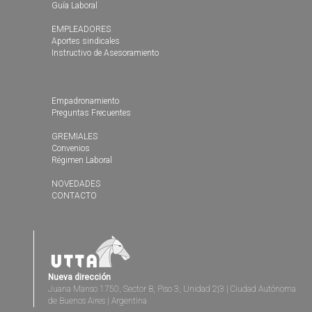
Guía Laboral
EMPLEADORES
Aportes sindicales
Instructivo de Asesoramiento
Empadronamiento
Preguntas Frecuentes
GREMIALES
Convenios
Régimen Laboral
NOVEDADES
CONTACTO
Nueva dirección
Juana Manso 1750, Sector B, Piso 3, Unidad 2|3 | Ciudad Autónoma
de Buenos Aires | Argentina