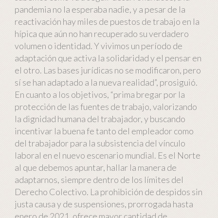
pandemia no la esperaba nadie, y a pesar de la
reactivación hay miles de puestos de trabajo en la
hípica que aún no han recuperado su verdadero
volumen o identidad. Y vivimos un período de
adaptación que activa la solidaridad y el pensar en
el otro. Las bases jurídicas no se modificaron, pero
sí se han adaptado a la nueva realidad”, prosiguió.
En cuanto a los objetivos, “prima bregar por la
protección de las fuentes de trabajo, valorizando
la dignidad humana del trabajador, y buscando
incentivar la buena fe tanto del empleador como
del trabajador para la subsistencia del vínculo
laboral en el nuevo escenario mundial. Es el Norte
al que debemos apuntar, hallar la manera de
adaptarnos, siempre dentro de los límites del
Derecho Colectivo. La prohibición de despidos sin
justa causa y de suspensiones, prorrogada hasta
enero de 2021, ofrece mayor cantidad de