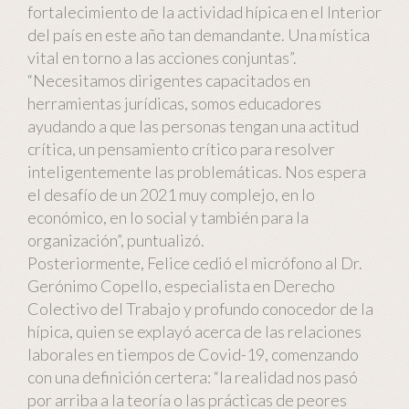
fortalecimiento de la actividad hípica en el Interior
del país en este año tan demandante. Una mística
vital en torno a las acciones conjuntas”.
“Necesitamos dirigentes capacitados en
herramientas jurídicas, somos educadores
ayudando a que las personas tengan una actitud
crítica, un pensamiento crítico para resolver
inteligentemente las problemáticas. Nos espera
el desafío de un 2021 muy complejo, en lo
económico, en lo social y también para la
organización”, puntualizó.
Posteriormente, Felice cedió el micrófono al Dr.
Gerónimo Copello, especialista en Derecho
Colectivo del Trabajo y profundo conocedor de la
hípica, quien se explayó acerca de las relaciones
laborales en tiempos de Covid-19, comenzando
con una definición certera: “la realidad nos pasó
por arriba a la teoría o las prácticas de peores