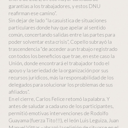
garantías a los trabajadores, y estos DNU
reafirman ese camino”.
Sin dejar de lado “la casuística de situaciones
particulares donde hay que apelar al sentido
común, concertando salidas entre las partes para
poder solventar esta crisis”, Copello subrayó la
trascendencia “de acceder a un trabajo registrado
con todos los beneficios que trae, en este caso la
Unión, donde encontrará el trabajador todo el
apoyo y la seriedad de la organización por sus
recursos jurídicos, más la responsabilidad de los
delegados para solucionar los problemas de sus
afiliados”.
En el cierre, Carlos Felice retomó la palabra. Y
antes de saludar a cada uno de los participantes,
permitió emotivas intervenciones de Rodolfo
Guayama (fuerza Tito!!!), el león Luis Leguiza, Juan
Manuel Vittar –abrazó la religión de situarse en el